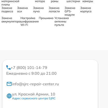
материнской
мотора
рамы
шестерни
камеры
платы
Замена
Замена
Замена
Замена
Замена
Замена
подвеса
оси
луча
лопасти
GPS-
корпуса
модуля
Замена
Настройка
Прошивка
Установка
аккумулятора
шифрования
антенны
Wi-Fi
пульта
+7 (800) 101-14-79
Ежедневно с 9:00 до 21:00
info@sjrc-repair-center.ru
ул. Красной Армии, 10
Адрес сервисного центра SJRC